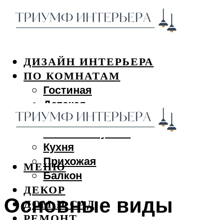
ДИЗАЙН ИНТЕРЬЕРА
ПО КОМНАТАМ
Гостиная
Детская
Спальня
Ванная и туалет
Кухня
Прихожая
МЕНЮ
Балкон
ДЕКОР
Основные виды
ДОМ И САД
РЕМОНТ