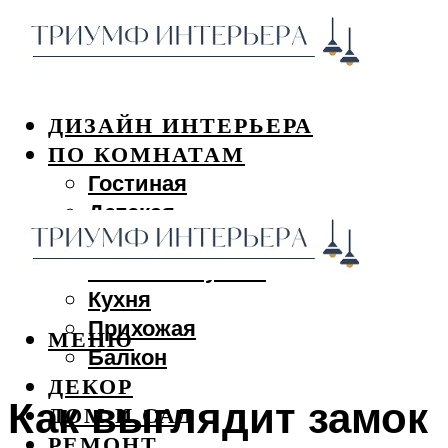
ДИЗАЙН ИНТЕРЬЕРА
ПО КОМНАТАМ
Гостиная
Детская
Спальня
Ванная и туалет
Кухня
Прихожая
МЕНЮ
Балкон
ДЕКОР
Как выглядит замок
ДОМ И САД
РЕМОНТ