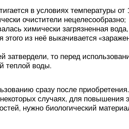
гается в условиях температуры от 1
ически очистители нецелесообразно;
валась химически загрязненная вода
я этого из неё выкачивается «зараже
ей затвердели, то перед использован
й теплой воды.
льзованию сразу после приобретения.
 некоторых случаях, для повышения 
остей, нужно биологический материа