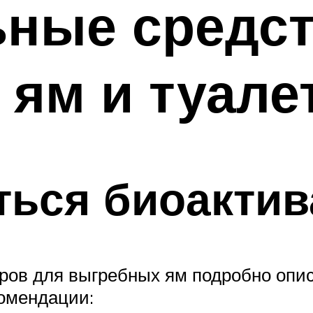
ьные средст
ям и туале
ться биоакти
ров для выгребных ям подробно опис
комендации: