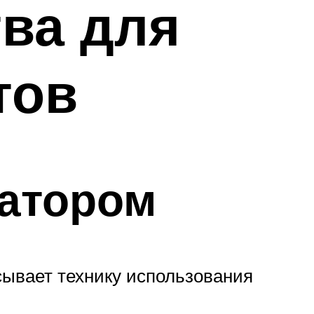
ва для
тов
ватором
ывает технику использования