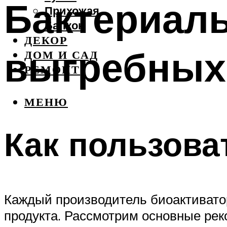
Бактериал
Прихожая
Балкон
ДЕКОР
выгребных 
ДОМ И САД
РЕМОНТ
МЕНЮ
Как пользова
Каждый производитель биоактивато
продукта. Рассмотрим основные ре