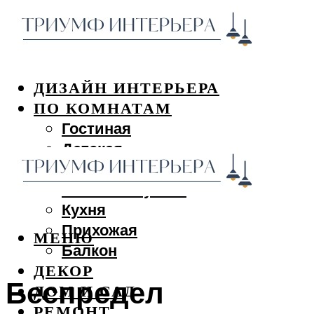
ДИЗАЙН ИНТЕРЬЕРА
ПО КОМНАТАМ
Гостиная
Детская
Спальня
Ванная и туалет
Кухня
Прихожая
МЕНЮ
Балкон
ДЕКОР
Беспредел
ДОМ И САД
РЕМОНТ