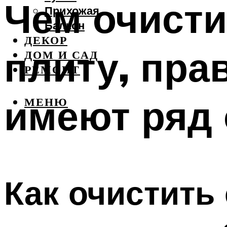
Чем очист
Прихожая
Балкон
ДЕКОР
плиту, пра
ДОМ И САД
РЕМОНТ
имеют ряд
МЕНЮ
Как очистить