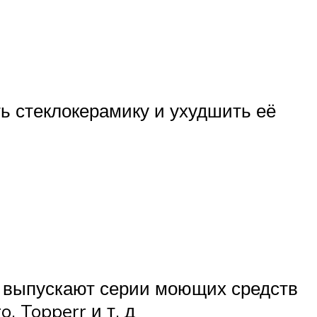
ь стеклокерамику и ухудшить её
ы выпускают серии моющих средств
, Topperr и т. д