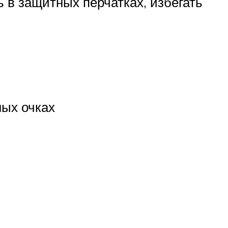
 в защитных перчатках, избегать
ных очках