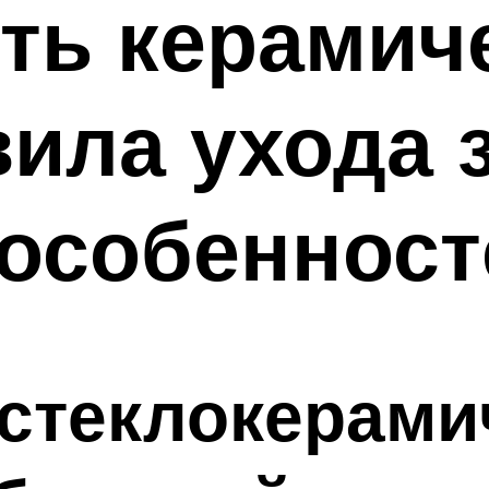
ить керамич
вила ухода 
 особенност
 стеклокерам