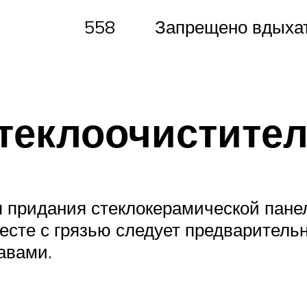
558
Запрещено вдыхат
теклоочистите
 придания стеклокерамической пане
вместе с грязью следует предварите
авами.