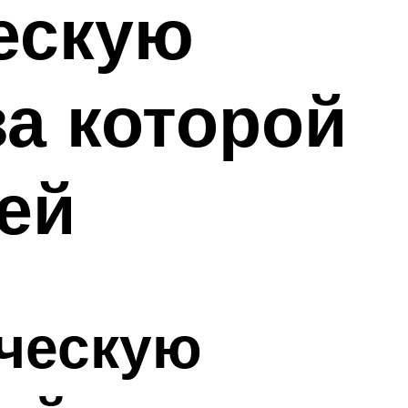
ескую
за которой
ей
ическую