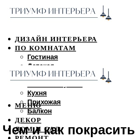
ДИЗАЙН ИНТЕРЬЕРА
ПО КОМНАТАМ
Гостиная
Детская
Спальня
Ванная и туалет
Кухня
Прихожая
МЕНЮ
Балкон
ДЕКОР
Чем и как покрасить
ДОМ И САД
РЕМОНТ