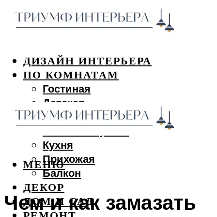
ДИЗАЙН ИНТЕРЬЕРА
ПО КОМНАТАМ
Гостиная
Детская
Спальня
Ванная и туалет
Кухня
Прихожая
МЕНЮ
Балкон
ДЕКОР
Чем и как замазать
ДОМ И САД
РЕМОНТ