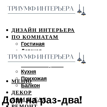
ДИЗАЙН ИНТЕРЬЕРА
ПО КОМНАТАМ
Гостиная
Детская
Спальня
Ванная и туалет
Кухня
Прихожая
МЕНЮ
Балкон
ДЕКОР
Дом на раз-два!
ДОМ И САД
РЕМОНТ