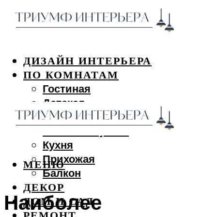
ДИЗАЙН ИНТЕРЬЕРА
ПО КОМНАТАМ
Гостиная
Детская
Спальня
Ванная и туалет
Кухня
Прихожая
МЕНЮ
Балкон
ДЕКОР
Наиболее
ДОМ И САД
РЕМОНТ