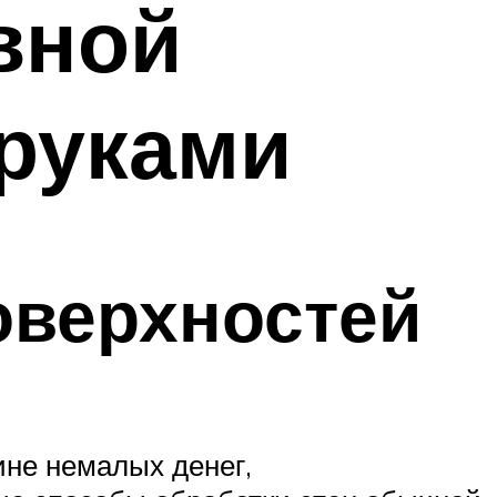
вной
 руками
оверхностей
зине немалых денег,