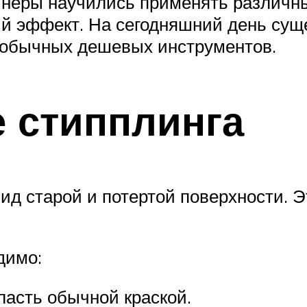
неры научились применять различны
ий эффект. На сегодняшний день сущ
 обычных дешевых инструментов.
 стипплинга
вид старой и потертой поверхности.
димо:
асть обычной краской.