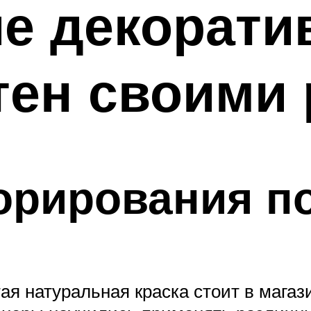
е декорати
тен своими
орирования п
тая натуральная краска стоит в мага