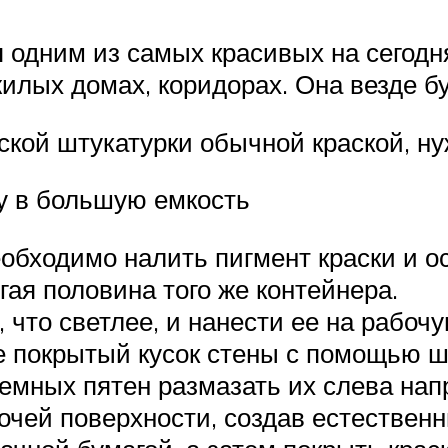
я одним из самых красивых на сегод
 жилых домах, коридорах. Она везде б
кой штукатурки обычной краской, ну
у в большую емкость
еобходимо налить пигмент краски и 
гая половина того же контейнера.
, что светлее, и нанести ее на рабоч
е покрытый кусок стены с помощью ш
емных пятен размазать их слева нап
очей поверхности, создав естественн