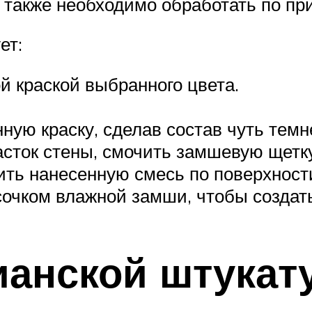
 также необходимо обработать по пр
ет:
 краской выбранного цвета.
ую краску, сделав состав чуть темне
сток стены, смочить замшевую щетку 
ь нанесенную смесь по поверхности
очком влажной замши, чтобы создат
анской штукат