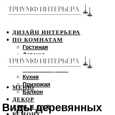
ДИЗАЙН ИНТЕРЬЕРА
ПО КОМНАТАМ
Гостиная
Детская
Спальня
Ванная и туалет
Кухня
Прихожая
МЕНЮ
Балкон
ДЕКОР
Виды деревянных
ДОМ И САД
РЕМОНТ