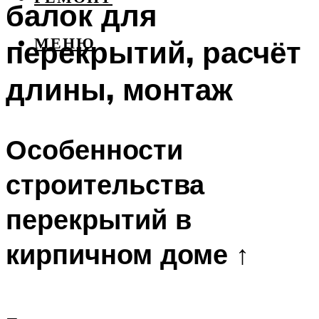
балок для
перекрытий, расчёт
МЕНЮ
длины, монтаж
Особенности
строительства
перекрытий в
кирпичном доме ↑