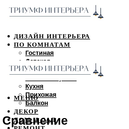
ДИЗАЙН ИНТЕРЬЕРА
ПО КОМНАТАМ
Гостиная
Детская
Спальня
Ванная и туалет
Кухня
Прихожая
МЕНЮ
Балкон
ДЕКОР
Сравнение
ДОМ И САД
РЕМОНТ