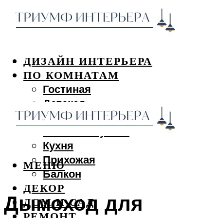
ДИЗАЙН ИНТЕРЬЕРА
ПО КОМНАТАМ
Гостиная
Детская
Спальня
Ванная и туалет
Кухня
Прихожая
МЕНЮ
Балкон
ДЕКОР
Дымоход для
ДОМ И САД
РЕМОНТ