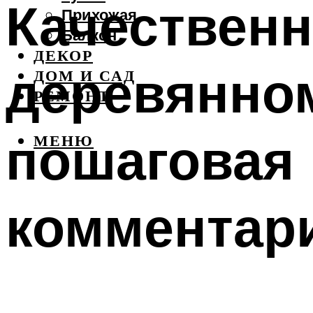
Качественн
Прихожая
Балкон
ДЕКОР
деревянном
ДОМ И САД
РЕМОНТ
пошаговая 
МЕНЮ
комментар