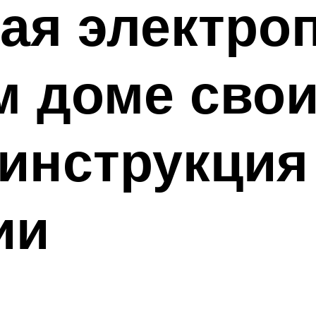
ая электро
 доме свои
инструкция
ии