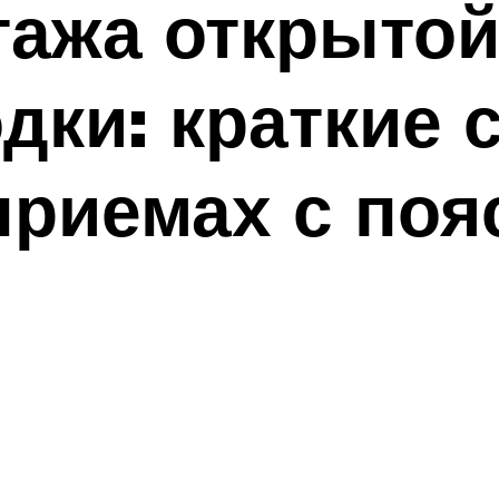
тажа открыто
дки: краткие 
 приемах с по