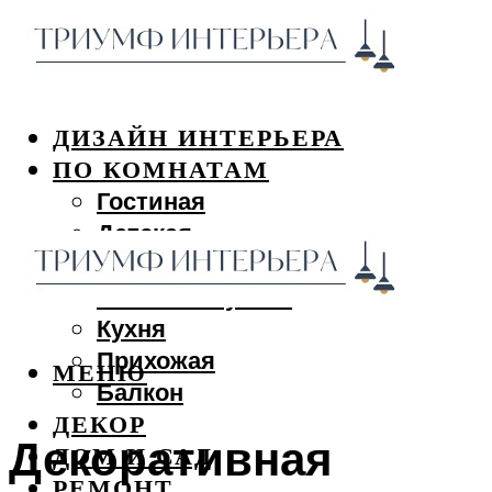
ДИЗАЙН ИНТЕРЬЕРА
ПО КОМНАТАМ
Гостиная
Детская
Спальня
Ванная и туалет
Кухня
Прихожая
МЕНЮ
Балкон
ДЕКОР
Декоративная
ДОМ И САД
РЕМОНТ