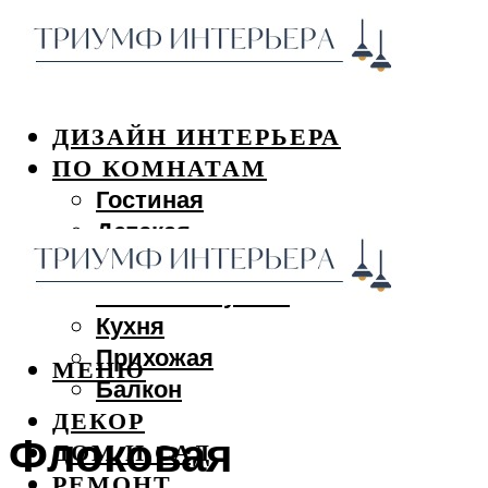
ДИЗАЙН ИНТЕРЬЕРА
ПО КОМНАТАМ
Гостиная
Детская
Спальня
Ванная и туалет
Кухня
Прихожая
МЕНЮ
Балкон
ДЕКОР
Флоковая
ДОМ И САД
РЕМОНТ