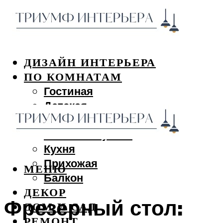
ДИЗАЙН ИНТЕРЬЕРА
ПО КОМНАТАМ
Гостиная
Детская
Спальня
Ванная и туалет
Кухня
Прихожая
МЕНЮ
Балкон
ДЕКОР
Фрезерный стол:
ДОМ И САД
РЕМОНТ