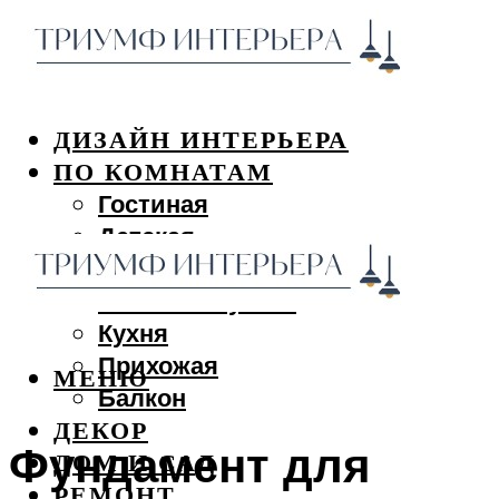
ДИЗАЙН ИНТЕРЬЕРА
ПО КОМНАТАМ
Гостиная
Детская
Спальня
Ванная и туалет
Кухня
Прихожая
МЕНЮ
Балкон
ДЕКОР
Фундамент для
ДОМ И САД
РЕМОНТ