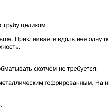
 трубу целиком.
льше. Приклеиваете вдоль нее одну по
хность.
бматывать скотчем не требуется.
 металлическим гофрированным. На ни
.