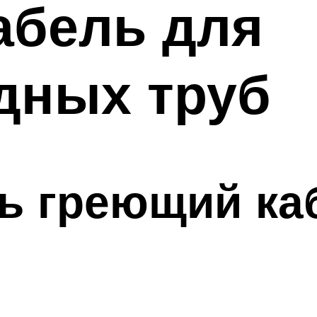
абель для
дных труб
ь греющий ка