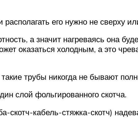
 располагать его нужно не сверху или
тность, а значит нагреваясь она буд
жет оказаться холодным, а это чрев
о, такие трубы никогда не бывают пол
дин слой фольгированного скотча.
руба-скотч-кабель-стяжка-скотч) наде