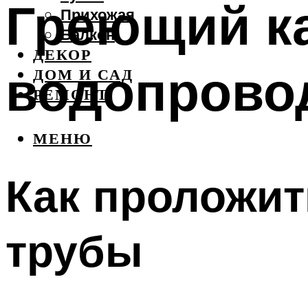
Греющий к
Прихожая
Балкон
ДЕКОР
водопрово
ДОМ И САД
РЕМОНТ
МЕНЮ
Как проложит
трубы