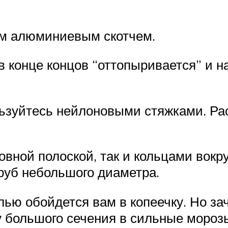
ым алюминиевым скотчем.
в конце концов “оттопыривается” и на
льзуйтесь нейлоновыми стяжками. Ра
вной полоской, так и кольцами вокр
руб небольшого диаметра.
ью обойдется вам в копеечку. Но за
у большого сечения в сильные мороз