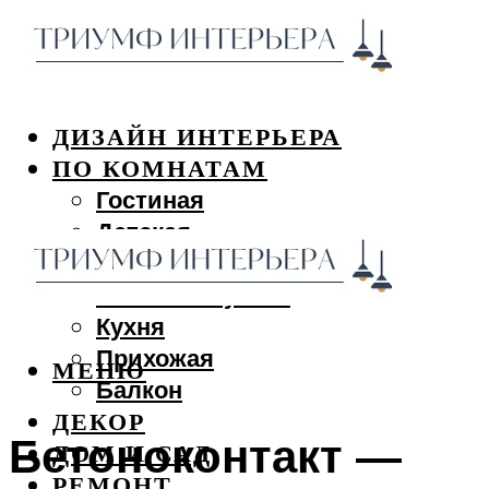
ДИЗАЙН ИНТЕРЬЕРА
ПО КОМНАТАМ
Гостиная
Детская
Спальня
Ванная и туалет
Кухня
Прихожая
МЕНЮ
Балкон
ДЕКОР
Бетоноконтакт —
ДОМ И САД
РЕМОНТ