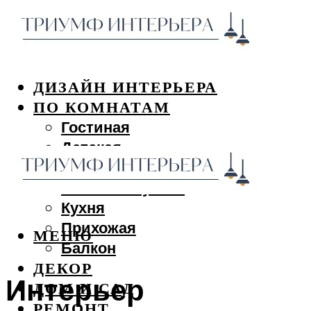
ДИЗАЙН ИНТЕРЬЕРА
ПО КОМНАТАМ
Гостиная
Детская
Спальня
Ванная и туалет
Кухня
Прихожая
МЕНЮ
Балкон
ДЕКОР
Интерьер
ДОМ И САД
РЕМОНТ