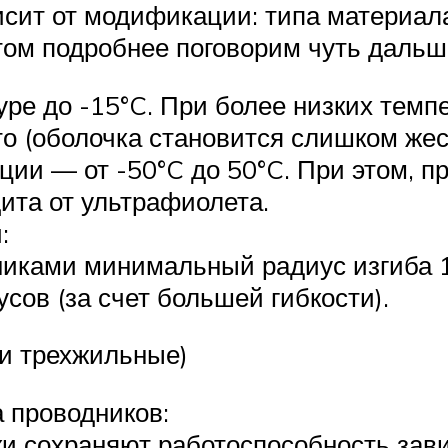
сит от модификации: типа материала,
этом подробнее поговорим чуть дальш
ре до -15°C. При более низких темп
то (оболочка становится слишком жест
ии — от -50°C до 50°C. При этом, п
ита от ультрафиолета.
:
иками минимальный радиус изгиба 1
сов (за счет большей гибкости).
 и трехжильные)
 проводников:
ки сохраняют работоспособность зав