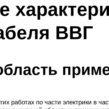
е характер
абеля ВВГ
область прим
гих работах по части электрики в ча