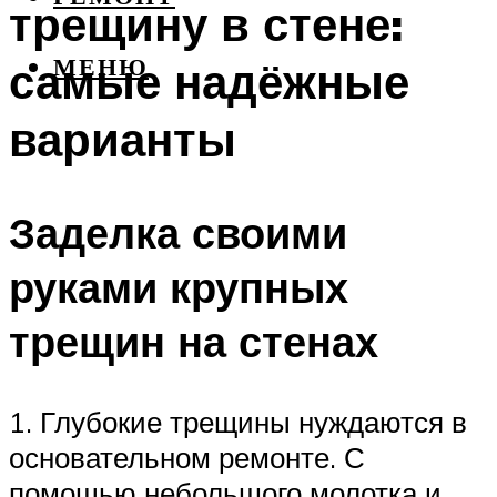
трещину в стене:
самые надёжные
МЕНЮ
варианты
Заделка своими
руками крупных
трещин на стенах
1. Глубокие трещины нуждаются в
основательном ремонте. С
помощью небольшого молотка и