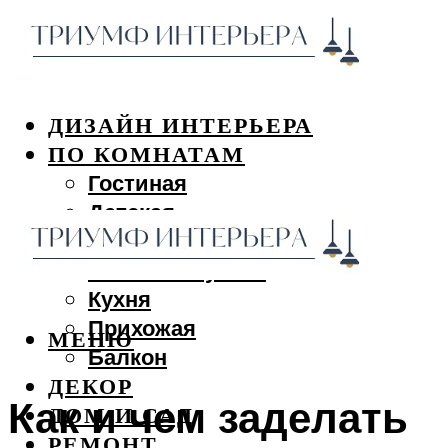
ДИЗАЙН ИНТЕРЬЕРА
ПО КОМНАТАМ
Гостиная
Детская
Спальня
Ванная и туалет
Кухня
Прихожая
МЕНЮ
Балкон
ДЕКОР
Как и чем заделать
ДОМ И САД
РЕМОНТ