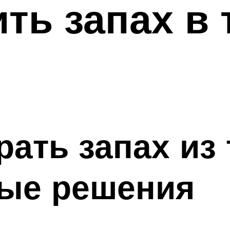
ть запах в 
ать запах из 
ные решения