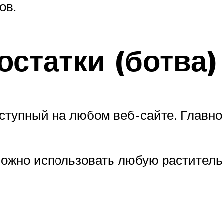
ов.
статки (ботва)
тупный на любом веб-сайте. Главно
можно использовать любую раститель