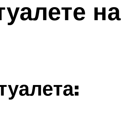
туалете на
туалета: