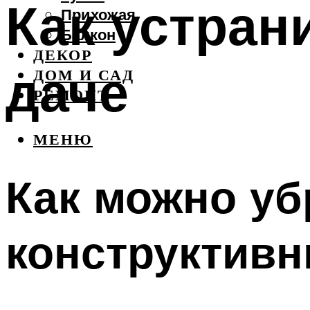
Как устрани
Прихожая
Балкон
ДЕКОР
даче
ДОМ И САД
РЕМОНТ
МЕНЮ
Как можно убр
конструктив