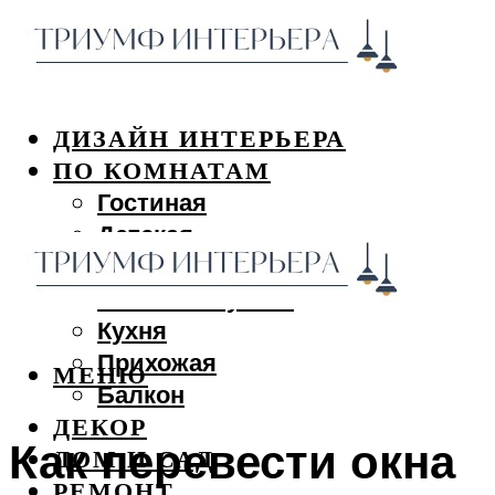
ДИЗАЙН ИНТЕРЬЕРА
ПО КОМНАТАМ
Гостиная
Детская
Спальня
Ванная и туалет
Кухня
Прихожая
МЕНЮ
Балкон
ДЕКОР
Как перевести окна
ДОМ И САД
РЕМОНТ