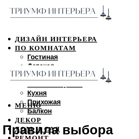
ДИЗАЙН ИНТЕРЬЕРА
ПО КОМНАТАМ
Гостиная
Детская
Спальня
Ванная и туалет
Кухня
Прихожая
МЕНЮ
Балкон
ДЕКОР
Правила выбора
ДОМ И САД
РЕМОНТ