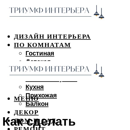
ДИЗАЙН ИНТЕРЬЕРА
ПО КОМНАТАМ
Гостиная
Детская
Спальня
Ванная и туалет
Кухня
Прихожая
МЕНЮ
Балкон
ДЕКОР
Как сделать
ДОМ И САД
РЕМОНТ