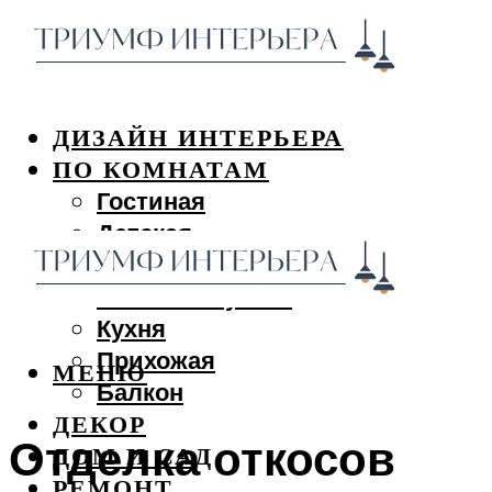
ДИЗАЙН ИНТЕРЬЕРА
ПО КОМНАТАМ
Гостиная
Детская
Спальня
Ванная и туалет
Кухня
Прихожая
МЕНЮ
Балкон
ДЕКОР
Отделка откосов
ДОМ И САД
РЕМОНТ