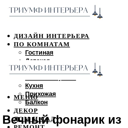
ДИЗАЙН ИНТЕРЬЕРА
ПО КОМНАТАМ
Гостиная
Детская
Спальня
Ванная и туалет
Кухня
Прихожая
МЕНЮ
Балкон
ДЕКОР
Вечный фонарик из
ДОМ И САД
РЕМОНТ