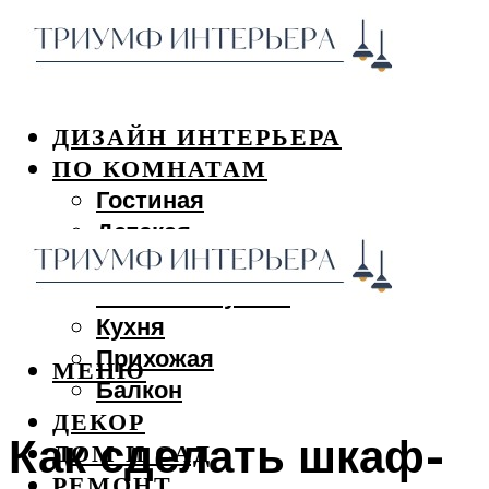
ДИЗАЙН ИНТЕРЬЕРА
ПО КОМНАТАМ
Гостиная
Детская
Спальня
Ванная и туалет
Кухня
Прихожая
МЕНЮ
Балкон
ДЕКОР
Как сделать шкаф-
ДОМ И САД
РЕМОНТ