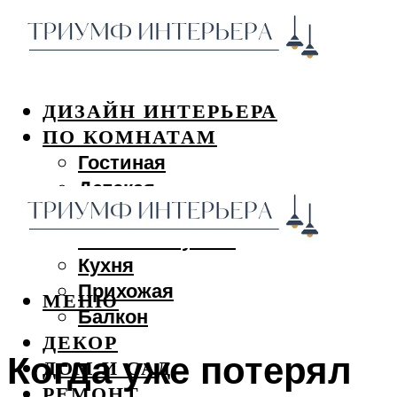
ДИЗАЙН ИНТЕРЬЕРА
ПО КОМНАТАМ
Гостиная
Детская
Спальня
Ванная и туалет
Кухня
Прихожая
МЕНЮ
Балкон
ДЕКОР
Когда уже потерял
ДОМ И САД
РЕМОНТ