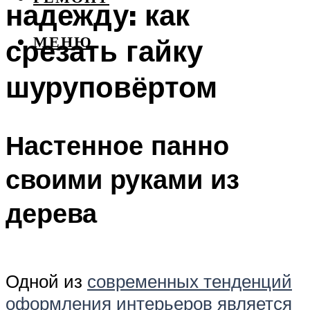
надежду: как
срезать гайку
МЕНЮ
шуруповёртом
Настенное панно
своими руками из
дерева
Одной из
современных тенденций
оформления интерьеров является