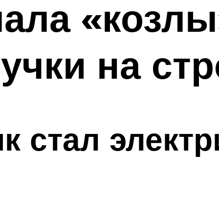
лала «козлы
учки на стр
ик стал элект