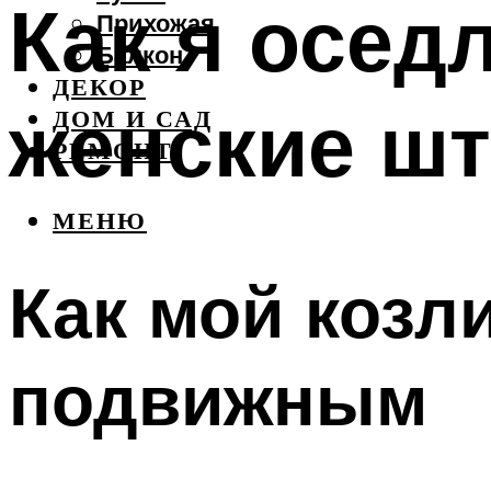
Как я осед
Прихожая
Балкон
ДЕКОР
женские шт
ДОМ И САД
РЕМОНТ
МЕНЮ
Как мой козл
подвижным