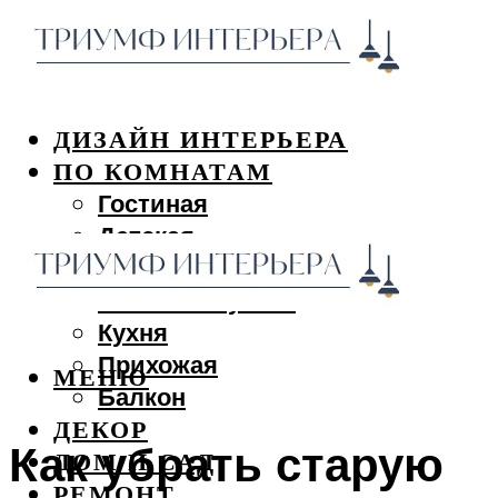
ДИЗАЙН ИНТЕРЬЕРА
ПО КОМНАТАМ
Гостиная
Детская
Спальня
Ванная и туалет
Кухня
Прихожая
МЕНЮ
Балкон
ДЕКОР
Как убрать старую
ДОМ И САД
РЕМОНТ