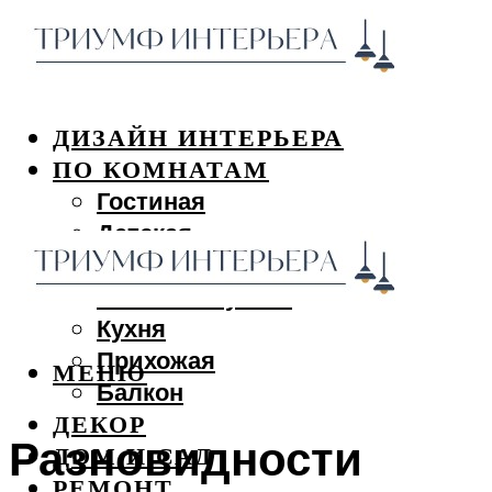
ДИЗАЙН ИНТЕРЬЕРА
ПО КОМНАТАМ
Гостиная
Детская
Спальня
Ванная и туалет
Кухня
Прихожая
МЕНЮ
Балкон
ДЕКОР
Разновидности
ДОМ И САД
РЕМОНТ