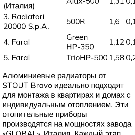
Alux-500
1,31
0,
(Италия)
3. Radiatori
500R
1,6
0,
20000 S.p.A.
Green
4. Faral
1,12
0,
НР-350
5. Faral
TrioНР-500
1,58
0,
Алюминиевые радиаторы от
STOUT Bravo идеально подходят
для монтажа в квартирах и домах с
индивидуальным отоплением. Эти
отопительные приборы
производятся на мощностях завода
«GLOBAL», Италия. Каждый этап