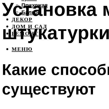
Установка 
Прихожая
Балкон
ДЕКОР
штукатурки
ДОМ И САД
РЕМОНТ
МЕНЮ
Какие способ
существуют