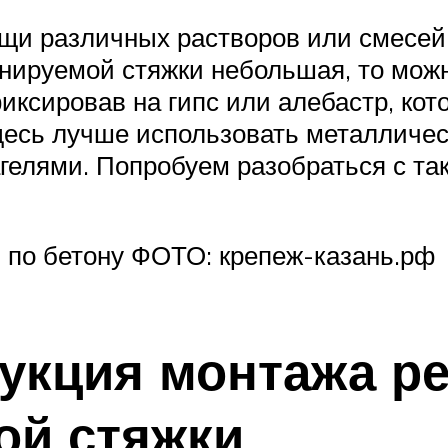
щи различных растворов или смесей
анируемой стяжки небольшая, то мож
иксировав на гипс или алебастр, кот
здесь лучше использовать металлич
агелями. Попробуем разобраться с т
 по бетону ФОТО: крепеж-казань.рф
укция монтажа р
ой стяжки