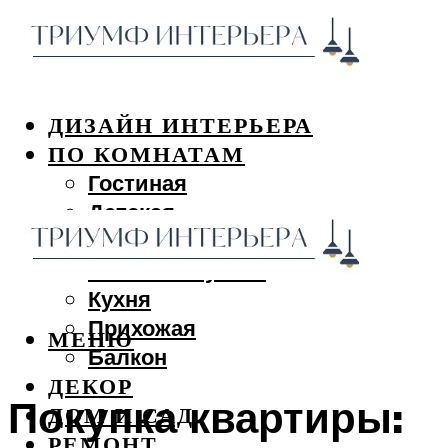
ДИЗАЙН ИНТЕРЬЕРА
ПО КОМНАТАМ
Гостиная
Детская
Спальня
Ванная и туалет
Кухня
Прихожая
МЕНЮ
Балкон
ДЕКОР
Покупка квартиры:
ДОМ И САД
РЕМОНТ