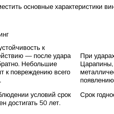
естить основные характеристики вин
инг
устойчивость к
ействию — после удара
При удара
братно. Небольшие
Царапины,
т к повреждению всего
металличес
.
появлению
блюдении условий срок
Срок годно
н достигать 50 лет.