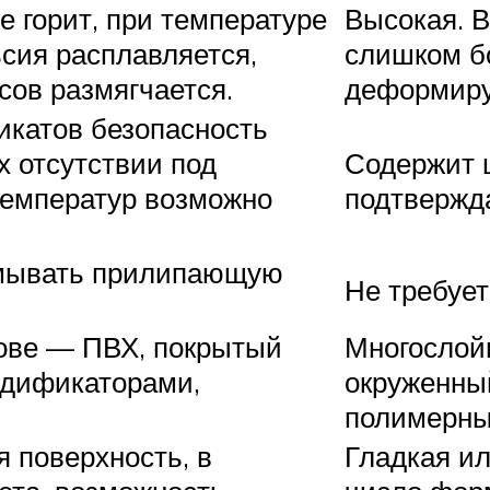
е горит, при температуре
Высокая. В
ьсия расплавляется,
слишком б
сов размягчается.
деформиру
икатов безопасность
х отсутствии под
Содержит 
температур возможно
подтвержд
смывать прилипающую
Не требует
нове — ПВХ, покрытый
Многослойн
одификаторами,
окруженны
полимерны
я поверхность, в
Гладкая и