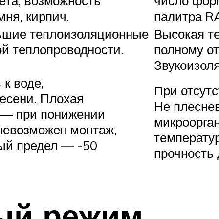
ета, возможность
число форм
мня, кирпич.
палитра R
ьшие теплоизоляционные
Высокая т
ой теплопроводности.
полному о
Звукоизоля
 к воде,
При отсутс
есени. Плохая
Не плеснев
 — при понижении
микроорган
невозможен монтаж,
температу
ый предел — -50
прочность 
ый режим