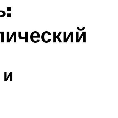
ь:
лический
 и