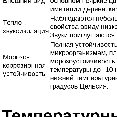
Внешний вид
основном неяркие цв
имитации дерева, ка
Наблюдаются небол
Тепло-,
свойства ввиду низк
звукоизоляция
Звуки приглушаются.
Полная устойчивость
микроорганизмам, пл
Морозо-,
морозоустойчивость
коррозионная
температуры до -10 
устойчивость
нижний температурн
градусов Цельсия.
Температурн