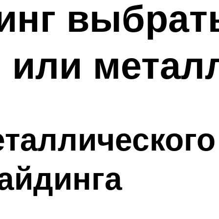
инг выбрат
 или метал
таллического
айдинга