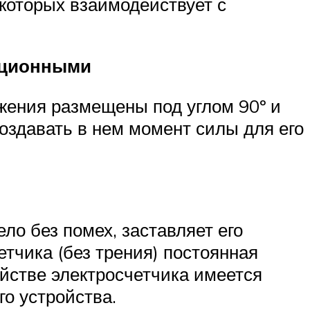
 которых взаимодействует с
кционными
яжения размещены под углом 90º и
оздавать в нем момент силы для его
ло без помех, заставляет его
тчика (без трения) постоянная
ойстве электросчетчика имеется
о устройства.