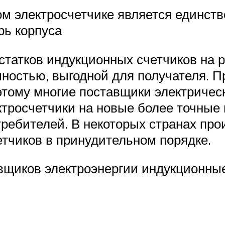
м электросчетчике является единств
рь корпуса
атков индукционных счетчиков на рук
шностью, выгодной для получателя. 
этому многие поставщики электричес
ктросчетчики на новые более точные
требителей. В некоторых странах пр
тчиков в принудительном порядке.
щиков электроэнергии индукционные