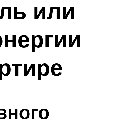
оль или
энергии
артире
вного