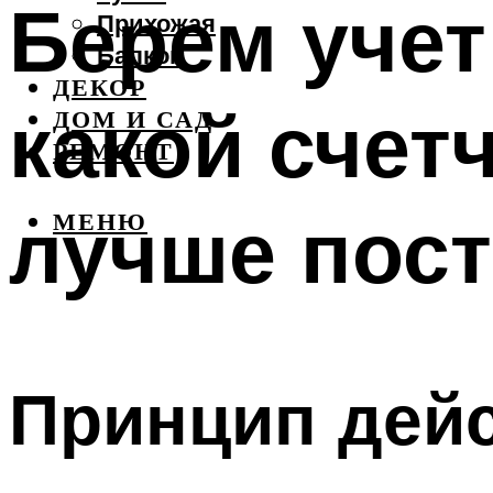
Берем учет
Прихожая
Балкон
ДЕКОР
какой счет
ДОМ И САД
РЕМОНТ
лучше пост
МЕНЮ
Принцип дейс