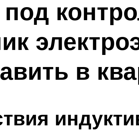
 под контр
чик электро
авить в кв
твия индукти