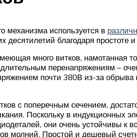
го механизма используется в
различн
х десятилетий благодаря простоте 
имеющая много витков, намотанная т
к длительным перенапряжениям – оче
пряжением почти 380В из-за обрыва 
итков с поперечным сечением, доста
ыкания. Поскольку в индукционных эл
диодеталей, они очень устойчивы к 
ов молний. Простой и дешевый счет