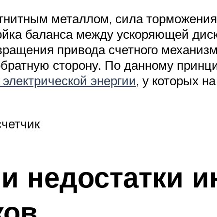
нитным металлом, сила торможения 
ойка баланса между ускоряющей дис
вращения привода счетного механиз
обратную сторону. По данному принц
 электрической энергии
, у которых н
четчик
и недостатки 
ков