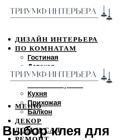
ДИЗАЙН ИНТЕРЬЕРА
ПО КОМНАТАМ
Гостиная
Детская
Спальня
Ванная и туалет
Кухня
Прихожая
МЕНЮ
Балкон
ДЕКОР
Выбор клея для
ДОМ И САД
РЕМОНТ