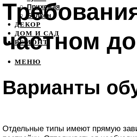
Требования
Прихожая
Балкон
ДЕКОР
частном д
ДОМ И САД
РЕМОНТ
МЕНЮ
Варианты об
Отдельные типы имеют прямую завис