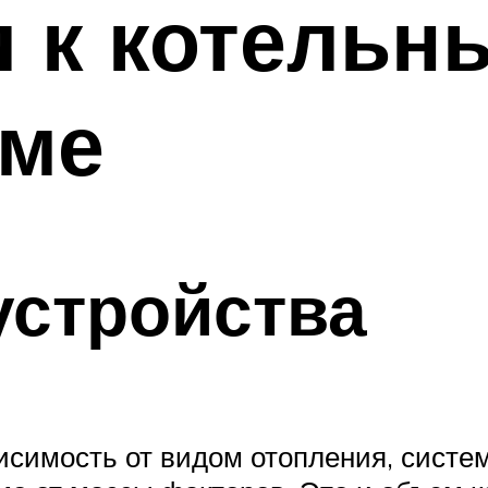
 к котельн
оме
устройства
имость от видом отопления, системы