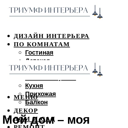
ДИЗАЙН ИНТЕРЬЕРА
ПО КОМНАТАМ
Гостиная
Детская
Спальня
Ванная и туалет
Кухня
Прихожая
МЕНЮ
Балкон
ДЕКОР
Мой дом – моя
ДОМ И САД
РЕМОНТ