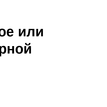
ое или
ерной