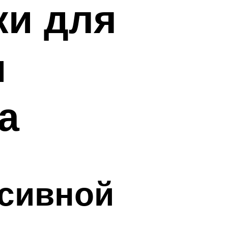
ки для
и
а
ссивной