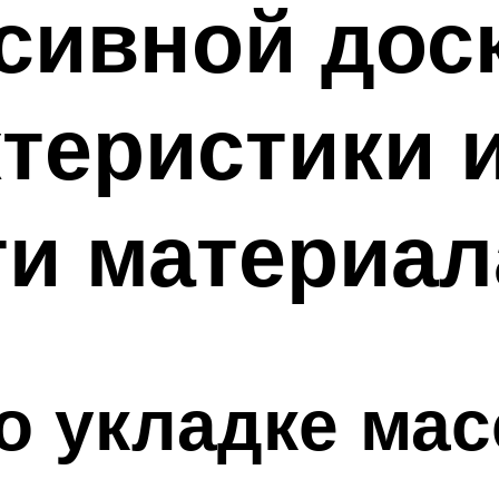
сивной дос
ктеристики 
ти материал
о укладке ма