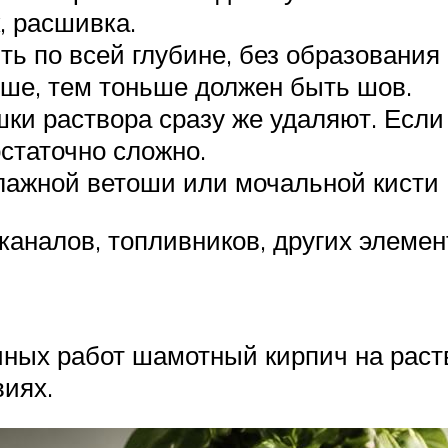
, расшивка.
ь по всей глубине, без образования
ыше, тем тоньше должен быть шов.
и раствора сразу же удаляют. Если э
статочно сложно.
лажной ветоши или мочальной кисти
 каналов, топливников, других элеме
ных работ шамотный кирпич на раст
иях.