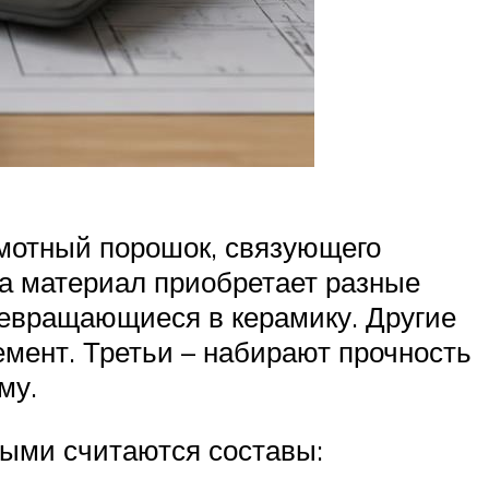
амотный порошок, связующего
ва материал приобретает разные
ревращающиеся в керамику. Другие
емент. Третьи – набирают прочность
му.
ыми считаются составы: