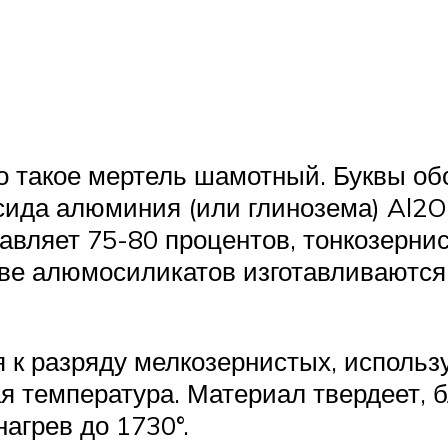
то такое мертель шамотный. Буквы об
ида алюминия (или глинозема) Al2O
авляет 75-80 процентов, тонкозернис
ове алюмосиликатов изготавливаются
 разряду мелкозернистых, используе
ая температура. Материал твердеет,
агрев до 1730°.