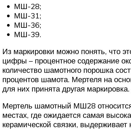
МШ-28;
МШ-31;
МШ-36;
МШ-39.
Из маркировки можно понять, что э
цифры – процентное содержание окс
количество шамотного порошка сост
процентов шамота. Мертеля на осн
для них принята другая маркировка.
Мертель шамотный МШ28 относится к
местах, где ожидается самая высок
керамической связки, выдерживает н