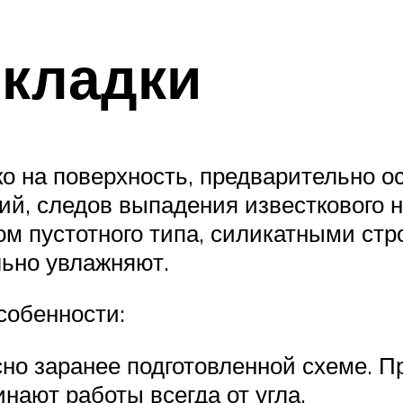
 кладки
ко на поверхность, предварительно 
ний, следов выпадения известкового 
чом пустотного типа, силикатными ст
льно увлажняют.
собенности:
сно заранее подготовленной схеме. 
инают работы всегда от угла.