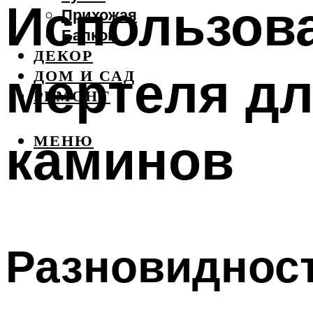
Использова
Прихожая
Балкон
ДЕКОР
мертеля дл
ДОМ И САД
РЕМОНТ
каминов
МЕНЮ
Разновиднос