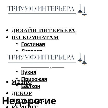
ДИЗАЙН ИНТЕРЬЕРА
ПО КОМНАТАМ
Гостиная
Детская
Спальня
Ванная и туалет
Кухня
Прихожая
МЕНЮ
Балкон
ДЕКОР
Недорогие
ДОМ И САД
РЕМОНТ