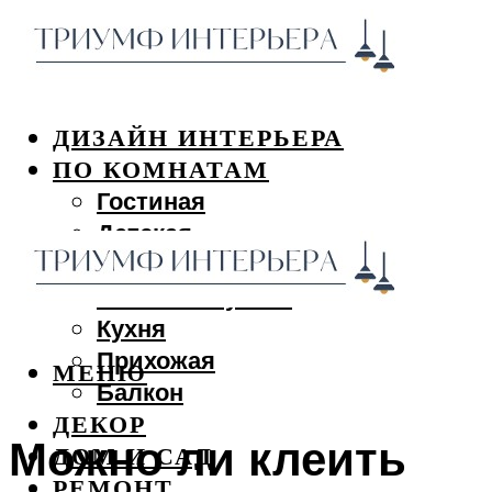
ДИЗАЙН ИНТЕРЬЕРА
ПО КОМНАТАМ
Гостиная
Детская
Спальня
Ванная и туалет
Кухня
Прихожая
МЕНЮ
Балкон
ДЕКОР
Можно ли клеить
ДОМ И САД
РЕМОНТ