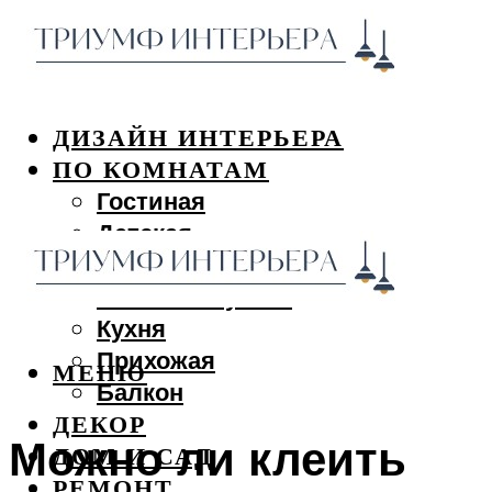
ДИЗАЙН ИНТЕРЬЕРА
ПО КОМНАТАМ
Гостиная
Детская
Спальня
Ванная и туалет
Кухня
Прихожая
МЕНЮ
Балкон
ДЕКОР
Можно ли клеить
ДОМ И САД
РЕМОНТ