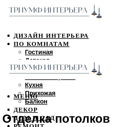
ДИЗАЙН ИНТЕРЬЕРА
ПО КОМНАТАМ
Гостиная
Детская
Спальня
Ванная и туалет
Кухня
Прихожая
МЕНЮ
Балкон
ДЕКОР
Отделка потолков
ДОМ И САД
РЕМОНТ