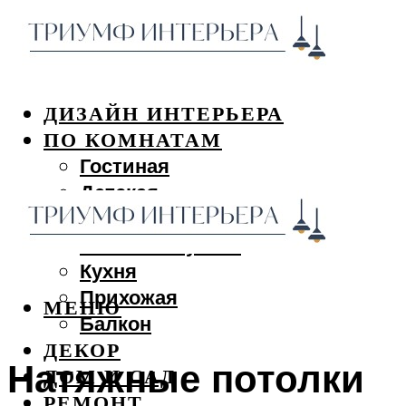
ДИЗАЙН ИНТЕРЬЕРА
ПО КОМНАТАМ
Гостиная
Детская
Спальня
Ванная и туалет
Кухня
Прихожая
МЕНЮ
Балкон
ДЕКОР
Натяжные потолки
ДОМ И САД
РЕМОНТ