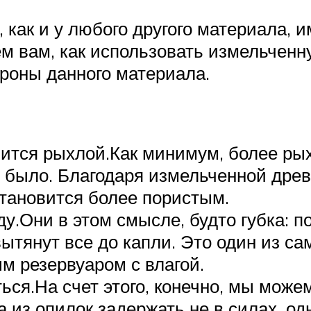
к, как и у любого другого материала,
м вам, как использовать измельченну
ороны данного материала.
ится рыхлой.Как минимум, более ры
е было. Благодаря измельченной дре
тановится более пористым.
.Они в этом смысле, будто губка: по
тянут все до капли. Это один из са
м резервуаром с влагой.
ся.На счет этого, конечно, мы можем
 из опилок задержать не в силах, од