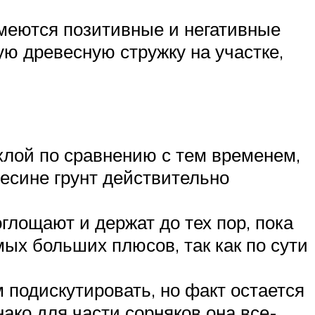
 имеются позитивные и негативные
ю древесную стружку на участке,
хлой по сравнению с тем временем,
весине грунт действительно
глощают и держат до тех пор, пока
мых больших плюсов, так как по сути
 подискутировать, но факт остается
нако для части сорняков она все-