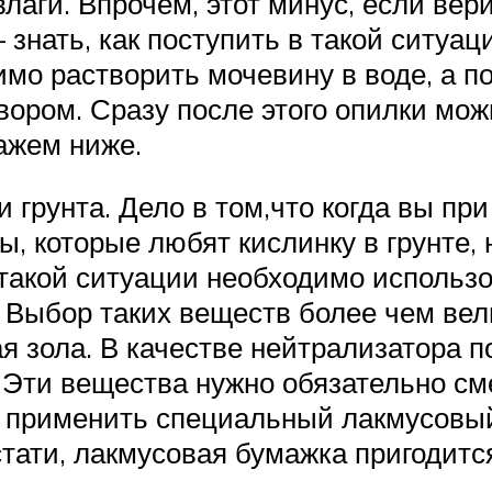
влаги. Впрочем, этот минус, если вер
знать, как поступить в такой ситуац
мо растворить мочевину в воде, а п
вором. Сразу после этого опилки мож
ажем ниже.
и грунта. Дело в том,что когда вы пр
ы, которые любят кислинку в грунте, 
 такой ситуации необходимо использо
ду. Выбор таких веществ более чем в
я зола. В качестве нейтрализатора п
 Эти вещества нужно обязательно см
 применить специальный лакмусовый
кстати, лакмусовая бумажка пригодитс