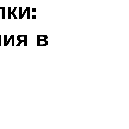
ки:
ия в