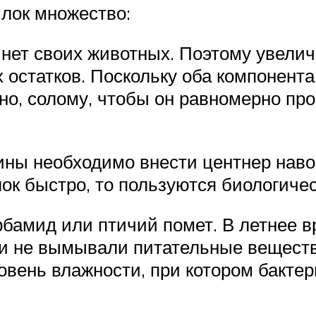
илок множество:
 нет своих животных. Поэтому увели
остатков. Поскольку оба компонента
ено, солому, чтобы он равномерно пр
ны необходимо внести центнер навоз
лок быстро, то пользуются биологиче
бамид или птичий помет. В летнее в
 и не вымывали питательные веществ
вень влажности, при котором бакте