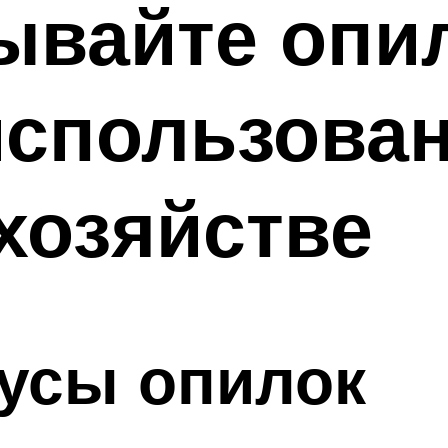
ывайте опил
использован
хозяйстве
усы опилок