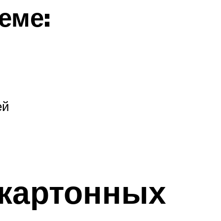
еме:
ей
окартонных