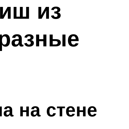
иш из
бразные
а на стене